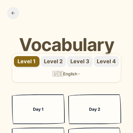
Vocabulary
Level 1
Level 2
Level 3
Level 4
🇺🇸
English
Day 1
Day 2