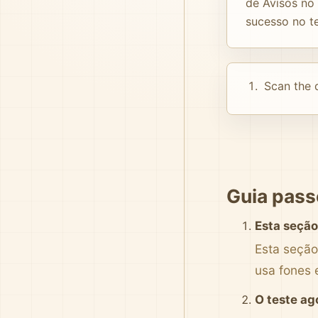
de Avisos no
sucesso no t
Scan the d
Guia pass
Esta seção
Esta seção
usa fones 
O teste ag