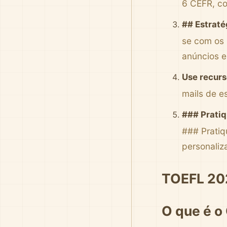
6 CEFR, co
## Estraté
se com os 
anúncios e
Use recur
mails de e
### Pratiq
### Pratiq
personaliz
TOEFL 202
O que é o