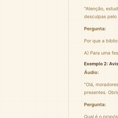
"Atenção, estu
desculpas pelo 
Pergunta:
Por que a bibli
A) Para uma fe
Exemplo 2: Avi
Áudio:
"Olá, moradores
presentes. Obri
Pergunta:
Qual é o propós