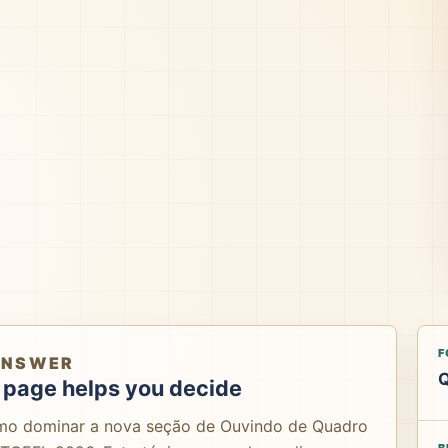
F
ANSWER
Q
 page helps you decide
mo dominar a nova seção de Ouvindo de Quadro
B