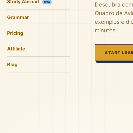
Study Abroad
BETA
Descubra como
Quadro de Avi
Grammar
exemplos e di
minutos.
Pricing
Affiliate
START LEA
Blog