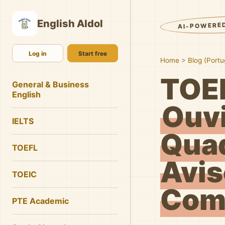
English AIdol
AI-POWERE
Log in
Start free
Home
>
Blog (Port
TOE
General & Business
English
Ouv
IELTS
Quad
TOEFL
Avis
TOEIC
Com
PTE Academic