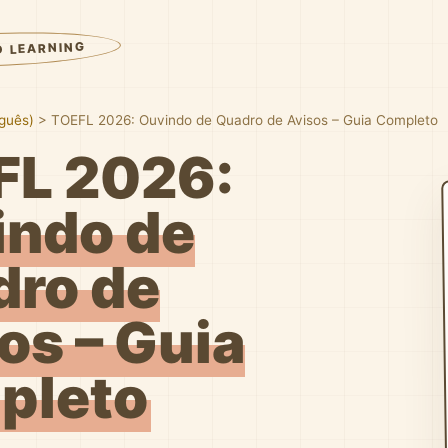
D LEARNING
uguês)
>
TOEFL 2026: Ouvindo de Quadro de Avisos – Guia Completo
FL 2026:
indo de
ro de
os – Guia
pleto