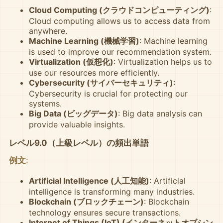
Cloud Computing (クラウドコンピューティング)
:
Cloud computing allows us to access data from
anywhere.
Machine Learning (機械学習)
: Machine learning
is used to improve our recommendation system.
Virtualization (仮想化)
: Virtualization helps us to
use our resources more efficiently.
Cybersecurity (サイバーセキュリティ)
:
Cybersecurity is crucial for protecting our
systems.
Big Data (ビッグデータ)
: Big data analysis can
provide valuable insights.
レベル9.0（上級レベル）の頻出単語
例文
:
Artificial Intelligence (人工知能)
: Artificial
intelligence is transforming many industries.
Blockchain (ブロックチェーン)
: Blockchain
technology ensures secure transactions.
Internet of Things (IoT) (インターネットオブシン