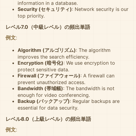
information in a database.
Security (セキュリティ)
: Network security is our
top priority.
レベル7.0（中級レベル）の頻出単語
例文
:
Algorithm (アルゴリズム)
: The algorithm
improves the search efficiency.
Encryption (暗号化)
: We use encryption to
protect sensitive data.
Firewall (ファイアウォール)
: A firewall can
prevent unauthorized access.
Bandwidth (帯域幅)
: The bandwidth is not
enough for video conferencing.
Backup (バックアップ)
: Regular backups are
essential for data security.
レベル8.0（上級レベル）の頻出単語
例文
: